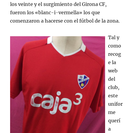
los veinte y el surgimiento del Girona CF,
fueron los «blanc-i-vermella» los que
comenzaron a hacerse con el fútbol de la zona.
Tal y
como
recog
e la
web
del
club,
este
unifor
me
querí
a