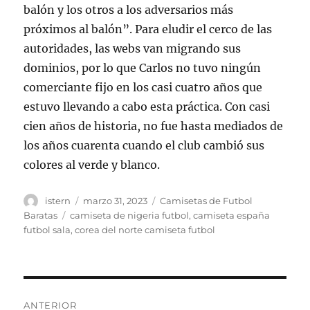
balón y los otros a los adversarios más
próximos al balón”. Para eludir el cerco de las
autoridades, las webs van migrando sus
dominios, por lo que Carlos no tuvo ningún
comerciante fijo en los casi cuatro años que
estuvo llevando a cabo esta práctica. Con casi
cien años de historia, no fue hasta mediados de
los años cuarenta cuando el club cambió sus
colores al verde y blanco.
Autor
Publicado
Categorías
istern
marzo 31, 2023
Camisetas de Futbol
el
Etiquetas
Baratas
camiseta de nigeria futbol
,
camiseta españa
futbol sala
,
corea del norte camiseta futbol
Navegación
ANTERIOR