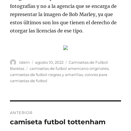
fotografías y no a la agencia que se encarga de
representar la imagen de Bob Marley, ya que
estos últimos son los que tienen el derecho de
otorgar las licencias de ese tipo.
Autor
Publicado
Categorías
istern
agosto 10, 2022
Camisetas de Futbol
el
Etiquetas
Baratas
camisetas de futbol americano originales
,
camisetas de futbol negras y amarillas
,
colores para
camisetas de futbol
Navegación
ANTERIOR
de
camiseta futbol tottenham
Entrada
anterior: