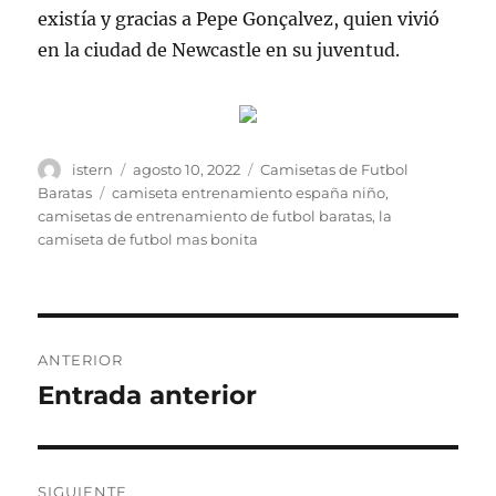
existía y gracias a Pepe Gonçalvez, quien vivió
en la ciudad de Newcastle en su juventud.
Autor
Publicado
Categorías
istern
agosto 10, 2022
Camisetas de Futbol
el
Etiquetas
Baratas
camiseta entrenamiento españa niño
,
camisetas de entrenamiento de futbol baratas
,
la
camiseta de futbol mas bonita
Navegación
ANTERIOR
de
Entrada anterior
Entrada
anterior:
entradas
SIGUIENTE