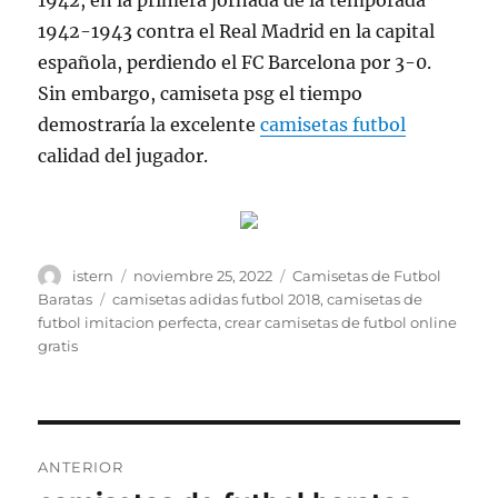
1942, en la primera jornada de la temporada
1942-1943 contra el Real Madrid en la capital
española, perdiendo el FC Barcelona por 3-0.
Sin embargo, camiseta psg el tiempo
demostraría la excelente
camisetas futbol
calidad del jugador.
Autor
Publicado
Categorías
istern
noviembre 25, 2022
Camisetas de Futbol
el
Etiquetas
Baratas
camisetas adidas futbol 2018
,
camisetas de
futbol imitacion perfecta
,
crear camisetas de futbol online
gratis
Navegación
ANTERIOR
de