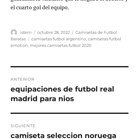
el cuarto gol del equipo.
Autor
Publicado
Categorías
istern
octubre 28, 2022
Camisetas de Futbol
el
Etiquetas
Baratas
camisetas futbol argentino
,
camisetas futbol
emotion
,
mejores camisetas futbol 2020
Navegación
ANTERIOR
de
equipaciones de futbol real
Entrada
anterior:
madrid para nios
entradas
SIGUIENTE
camiseta seleccion noruega
Entrada