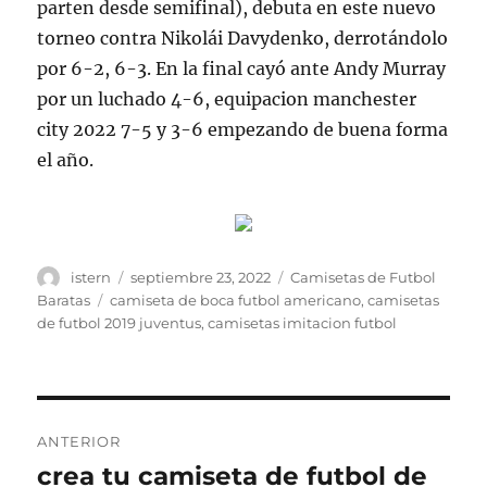
parten desde semifinal), debuta en este nuevo
torneo contra Nikolái Davydenko, derrotándolo
por 6-2, 6-3. En la final cayó ante Andy Murray
por un luchado 4-6, equipacion manchester
city 2022 7-5 y 3-6 empezando de buena forma
el año.
Autor
Publicado
Categorías
istern
septiembre 23, 2022
Camisetas de Futbol
el
Etiquetas
Baratas
camiseta de boca futbol americano
,
camisetas
de futbol 2019 juventus
,
camisetas imitacion futbol
Navegación
ANTERIOR
de
crea tu camiseta de futbol de
Entrada