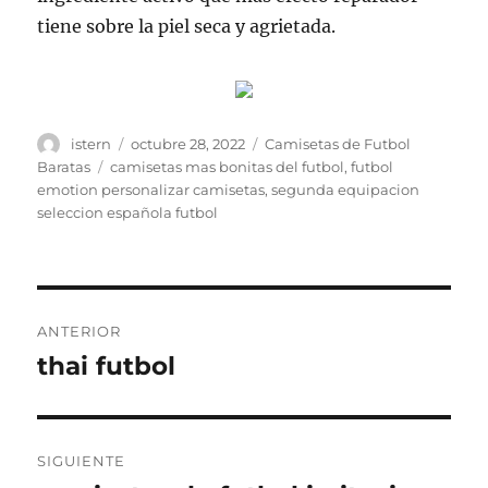
tiene sobre la piel seca y agrietada.
Autor
Publicado
Categorías
istern
octubre 28, 2022
Camisetas de Futbol
el
Etiquetas
Baratas
camisetas mas bonitas del futbol
,
futbol
emotion personalizar camisetas
,
segunda equipacion
seleccion española futbol
Navegación
ANTERIOR
de
thai futbol
Entrada
anterior:
entradas
SIGUIENTE