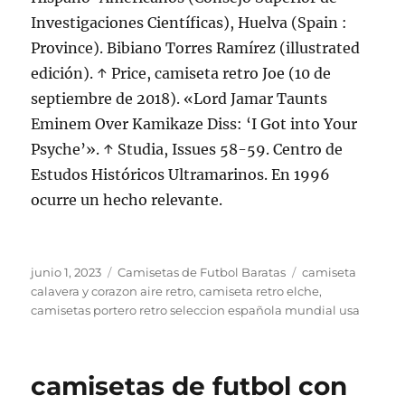
Investigaciones Científicas), Huelva (Spain :
Province). Bibiano Torres Ramírez (illustrated
edición). ↑ Price, camiseta retro Joe (10 de
septiembre de 2018). «Lord Jamar Taunts
Eminem Over Kamikaze Diss: ‘I Got into Your
Psyche’». ↑ Studia, Issues 58-59. Centro de
Estudos Históricos Ultramarinos. En 1996
ocurre un hecho relevante.
Publicado
Categorías
Etiquetas
junio 1, 2023
Camisetas de Futbol Baratas
camiseta
el
calavera y corazon aire retro
,
camiseta retro elche
,
camisetas portero retro seleccion española mundial usa
camisetas de futbol con