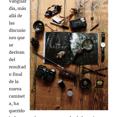
Vanguar
dia, más
allá de
las
discusio
nes que
se
derivan
del
resultad
o final
de la
nueva
camiset
a, ha
querido