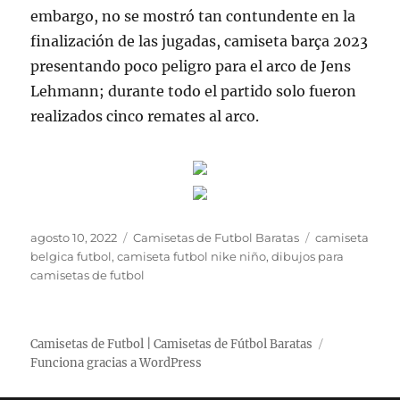
embargo, no se mostró tan contundente en la
finalización de las jugadas, camiseta barça 2023
presentando poco peligro para el arco de Jens
Lehmann; durante todo el partido solo fueron
realizados cinco remates al arco.
Publicado
Categorías
Etiquetas
agosto 10, 2022
Camisetas de Futbol Baratas
camiseta
el
belgica futbol
,
camiseta futbol nike niño
,
dibujos para
camisetas de futbol
Camisetas de Futbol | Camisetas de Fútbol Baratas
Funciona gracias a WordPress