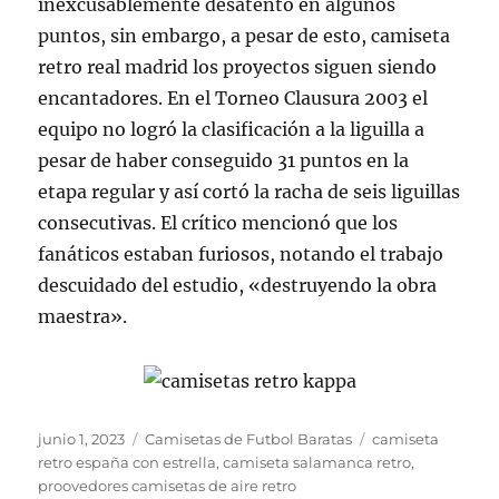
inexcusablemente desatento en algunos
puntos, sin embargo, a pesar de esto, camiseta
retro real madrid los proyectos siguen siendo
encantadores. En el Torneo Clausura 2003 el
equipo no logró la clasificación a la liguilla a
pesar de haber conseguido 31 puntos en la
etapa regular y así cortó la racha de seis liguillas
consecutivas. El crítico mencionó que los
fanáticos estaban furiosos, notando el trabajo
descuidado del estudio, «destruyendo la obra
maestra».
Publicado
Categorías
Etiquetas
junio 1, 2023
Camisetas de Futbol Baratas
camiseta
el
retro españa con estrella
,
camiseta salamanca retro
,
proovedores camisetas de aire retro