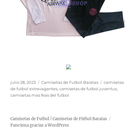
Publicado
Categorías
Etiquetas
julio 28, 2023
Camisetas de Futbol Baratas
camisetas
el
de futbol extravagantes
,
camisetas de futbol juventus
,
camisetas mas feas del futbol
Camisetas de Futbol | Camisetas de Fútbol Baratas
Funciona gracias a WordPress