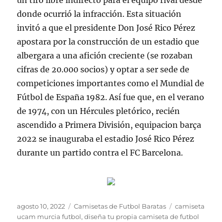
un tiro libre indirecto para el equipo rival desde
donde ocurrió la infracción. Esta situación
invitó a que el presidente Don José Rico Pérez
apostara por la construcción de un estadio que
albergara a una afición creciente (se rozaban
cifras de 20.000 socios) y optar a ser sede de
competiciones importantes como el Mundial de
Fútbol de España 1982. Así fue que, en el verano
de 1974, con un Hércules pletórico, recién
ascendido a Primera División, equipacion barça
2022 se inauguraba el estadio José Rico Pérez
durante un partido contra el FC Barcelona.
Publicado
Categorías
Etiquetas
agosto 10, 2022
Camisetas de Futbol Baratas
camiseta
el
ucam murcia futbol
,
diseña tu propia camiseta de futbol