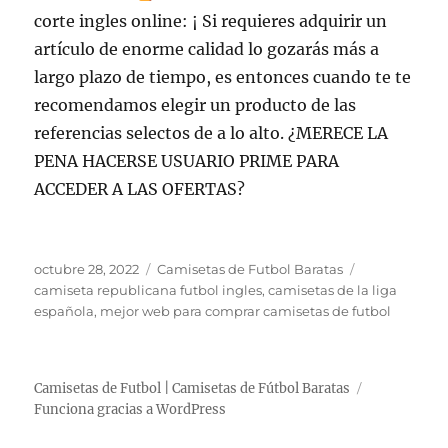
corte ingles online: ¡ Si requieres adquirir un
artículo de enorme calidad lo gozarás más a
largo plazo de tiempo, es entonces cuando te te
recomendamos elegir un producto de las
referencias selectos de a lo alto. ¿MERECE LA
PENA HACERSE USUARIO PRIME PARA
ACCEDER A LAS OFERTAS?
Publicado
Categorías
Etiquetas
octubre 28, 2022
Camisetas de Futbol Baratas
el
camiseta republicana futbol ingles
,
camisetas de la liga
española
,
mejor web para comprar camisetas de futbol
Camisetas de Futbol | Camisetas de Fútbol Baratas
Funciona gracias a WordPress